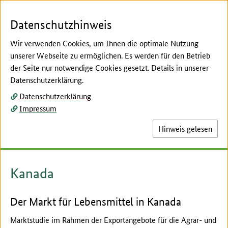
Zum Seiteninhalt
Zur Suche
Zur Hauptnavigation
Zur Metanavigation
Zur Fußnavigation
Menü
Suc
Datenschutzhinweis
Wir verwenden Cookies, um Ihnen die optimale Nutzung
unserer Webseite zu ermöglichen. Es werden für den Betrieb
der Seite nur notwendige Cookies gesetzt. Details in unserer
Hier beginnt der Hauptinhalt dieser Seite
Datenschutzerklärung.
Marktstudien
Datenschutzerklärung
Länderberichte und
Impressum
Marktstudien
Hinweis gelesen
Kanada
Der Markt für Lebensmittel in Kanada
Marktstudie im Rahmen der Exportangebote für die Agrar- und