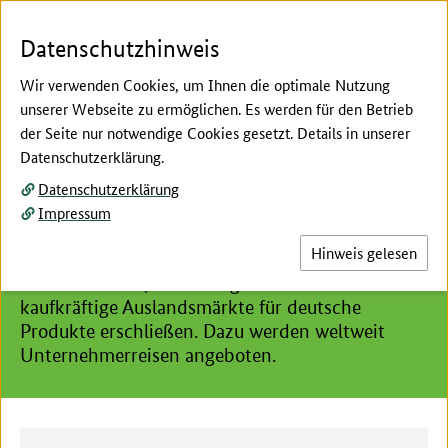
Zum Seiteninhalt
Zur Suche
Zur Hauptnavigation
Zur Metanavigation
Zur Fußnavigation
Menü
Suc
Datenschutzhinweis
Wir verwenden Cookies, um Ihnen die optimale Nutzung
unserer Webseite zu ermöglichen. Es werden für den Betrieb
der Seite nur notwendige Cookies gesetzt. Details in unserer
Hier beginnt der Hauptinhalt dieser Seite
Datenschutzerklärung.
Unternehmerreisen des
Datenschutzerklärung
BMLEH
Impressum
Hinweis gelesen
Das Förderprogramm des Bundesministerium für
Landwirtschaft, Ernährung und Heimat möchte
kaufkräftige Auslandsmärkte für deutsche
Produkte erschließen. Dazu werden weltweit
Unternehmerreisen angeboten.