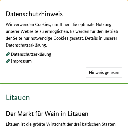
Zum Seiteninhalt
Zur Suche
Zur Hauptnavigation
Zur Metanavigation
Zur Fußnavigation
Menü
Suc
Datenschutzhinweis
Wir verwenden Cookies, um Ihnen die optimale Nutzung
unserer Webseite zu ermöglichen. Es werden für den Betrieb
der Seite nur notwendige Cookies gesetzt. Details in unserer
Hier beginnt der Hauptinhalt dieser Seite
Datenschutzerklärung.
Marktstudien
Datenschutzerklärung
Länderberichte und
Impressum
Marktstudien
Hinweis gelesen
Litauen
Der Markt für Wein in Litauen
Litauen ist die größte Wirtschaft der drei baltischen Staaten