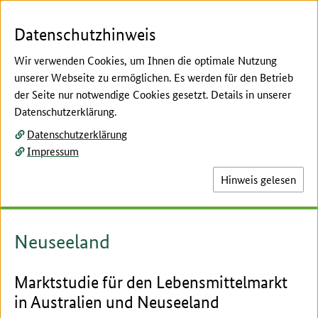
Zum Seiteninhalt
Zur Suche
Zur Hauptnavigation
Zur Metanavigation
Zur Fußnavigation
Menü
Suc
Datenschutzhinweis
Wir verwenden Cookies, um Ihnen die optimale Nutzung
unserer Webseite zu ermöglichen. Es werden für den Betrieb
der Seite nur notwendige Cookies gesetzt. Details in unserer
Hier beginnt der Hauptinhalt dieser Seite
Datenschutzerklärung.
Marktstudien
Datenschutzerklärung
Länderberichte und
Impressum
Marktstudien
Hinweis gelesen
Neuseeland
Marktstudie für den Lebensmittelmarkt
in Australien und Neuseeland