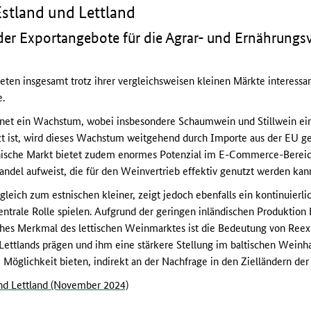
Estland und Lettland
er Exportangebote für die Agrar- und Ernährungs
ieten insgesamt trotz ihrer vergleichsweisen kleinen Märkte interess
.
net ein Wachstum, wobei insbesondere Schaumwein und Stillwein eine
zt ist, wird dieses Wachstum weitgehend durch Importe aus der EU ges
tnische Markt bietet zudem enormes Potenzial im E-Commerce-Bereich
andel aufweist, die für den Weinvertrieb effektiv genutzt werden kan
gleich zum estnischen kleiner, zeigt jedoch ebenfalls ein kontinuie
ntrale Rolle spielen. Aufgrund der geringen inländischen Produktion L
sches Merkmal des lettischen Weinmarktes ist die Bedeutung von Reex
Lettlands prägen und ihm eine stärkere Stellung im baltischen Weinha
öglichkeit bieten, indirekt an der Nachfrage in den Zielländern der 
und Lettland (November 2024)