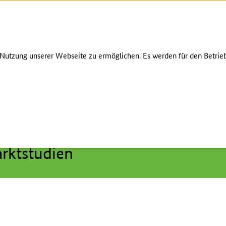
Zum Seiteninhalt
Zur Suche
Zur Hauptnavigation
Zur Metanavigation
Zur Fußnavigation
RS
utzung unserer Webseite zu ermöglichen. Es werden für den Betrieb
rktstudien