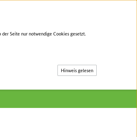
S
INTERNER BEREICH
LEICHTE SPRACHE
 der Seite nur notwendige Cookies gesetzt.
Suche
Hinweis gelesen