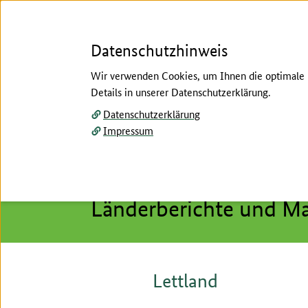
Datenschutzhinweis
Wir verwenden Cookies, um Ihnen die optimale N
Details in unserer Datenschutzerklärung.
Menü
Datenschutzerklärung
Impressum
Startseite
/
Marktstudien
Hier beginnt der Hauptinhalt dieser Seite
Marktstudien
Länderberichte und Ma
Lettland