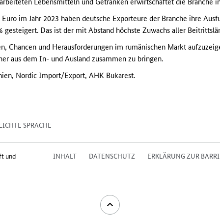
rbeiteten Lebensmitteln und Getränken erwirtschaftet die Branche i
. Euro im Jahr 2023 haben deutsche Exporteure der Branche ihre Aus
% gesteigert. Das ist der mit Abstand höchste Zuwachs aller Beitrittsl
gen, Chancen und Herausforderungen im rumänischen Markt aufzuzeig
tner aus dem In- und Ausland zusammen zu bringen.
en, Nordic Import/Export, AHK Bukarest.
EICHTE SPRACHE
ft und
INHALT
DATENSCHUTZ
ERKLÄRUNG ZUR BARRI