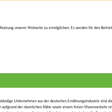
Zum Seiteninhalt
Zur Suche
Zur Hauptnavigation
Zur Metanavigation
Zur Fußnavigation
RS
utzung unserer Webseite zu ermöglichen. Es werden für den Betrieb
ttags - zeitlich parallel)
ch parallel)
lständige Unternehmen aus der deutschen Ernährungsindustrie sind 
n aufgrund der räumlichen Nähe sowie einem freien Warenverkehr rel