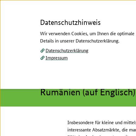
Datenschutzhinweis
Wir verwenden Cookies, um Ihnen die optimale N
Details in unserer Datenschutzerklärung.
Menü
Datenschutzerklärung
Impressum
Startseite
/
Service
/
Länder-/Themenforen (nachmi
Hier beginnt der Hauptinhalt dieser Seite
Länder-/Themenforen (nachmittags - zeitli
Rumänien (auf Englisch)
Insbesondere für kleine und mitte
interessante Absatzmärkte, die ma