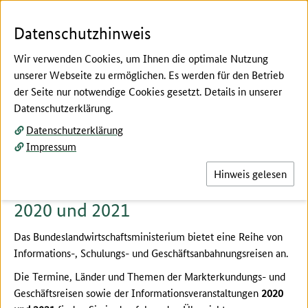
Zum Seiteninhalt
Zur Suche
Zur Hauptnavigation
Zur Metanavigation
Zur Fußnavigation
Menü
Suc
Datenschutzhinweis
Wir verwenden Cookies, um Ihnen die optimale Nutzung
unserer Webseite zu ermöglichen. Es werden für den Betrieb
der Seite nur notwendige Cookies gesetzt. Details in unserer
Hier beginnt der Hauptinhalt dieser Seite
Datenschutzerklärung.
Aktuelles
Datenschutzerklärung
Impressum
Hinweis gelesen
Termine: Neue Unternehmerreisen
2020 und 2021
Das Bundeslandwirtschaftsministerium bietet eine Reihe von
Informations-, Schulungs- und Geschäftsanbahnungsreisen an.
Die Termine, Länder und Themen der Markterkundungs- und
Geschäftsreisen sowie der Informationsveranstaltungen
2020