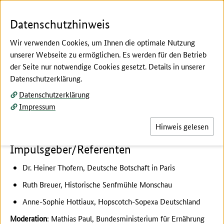
Zum Seiteninhalt
Zur Suche
Zur Hauptnavigation
Zur Metanavigation
Zur Fußnavigation
Menü
Suc
Datenschutzhinweis
Wir verwenden Cookies, um Ihnen die optimale Nutzung
unserer Webseite zu ermöglichen. Es werden für den Betrieb
der Seite nur notwendige Cookies gesetzt. Details in unserer
Hier beginnt der Hauptinhalt dieser Seite
Datenschutzerklärung.
Länder-/Themenforen (nachmittags)
Datenschutzerklärung
Länderforum Frankreich
Impressum
Hinweis gelesen
Impulsgeber/Referenten
Dr. Heiner Thofern, Deutsche Botschaft in Paris
Ruth Breuer, Historische Senfmühle Monschau
Anne-Sophie Hottiaux, Hopscotch-Sopexa Deutschland
Moderation
: Mathias Paul, Bundesministerium für Ernährung