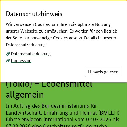
Zum Seiteninhalt
Zur Suche
Zur Hauptnavigation
Zur Metanavigation
Zur Fußnavigation
Menü
Suc
Datenschutzhinweis
Wir verwenden Cookies, um Ihnen die optimale Nutzung
unserer Webseite zu ermöglichen. Es werden für den Betrieb
der Seite nur notwendige Cookies gesetzt. Details in unserer
Hier beginnt der Hauptinhalt dieser Seite
Datenschutzerklärung.
Ergebnismitteilung:
Datenschutzerklärung
Geschäftsreise Malaysia
Impressum
(Kuala Lumpur) und Japan
Hinweis gelesen
(Tokio) – Lebensmittel
allgemein
Im Auftrag des Bundesministeriums für
Landwirtschaft, Ernährung und Heimat (BMLEH)
führte enviacon international vom 02.03.2026 bis
07.03.2026 eine Geschäftsreise für deutsche