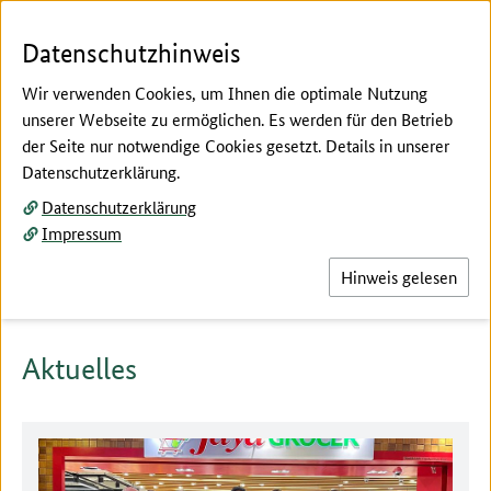
Zum Seiteninhalt
Zur Suche
Zur Hauptnavigation
Zur Metanavigation
Zur Fußnavigation
Menü
Suc
Datenschutzhinweis
Wir verwenden Cookies, um Ihnen die optimale Nutzung
unserer Webseite zu ermöglichen. Es werden für den Betrieb
der Seite nur notwendige Cookies gesetzt. Details in unserer
Hier beginnt der Hauptinhalt dieser Seite
Datenschutzerklärung.
Unternehmerreisen
Datenschutzerklärung
Ankündigung von Reisen und
Impressum
Ergebnismitteilungen
Hinweis gelesen
Aktuelles